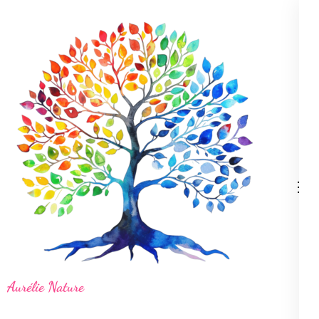
Aller
au
contenu
(Pressez
Entrée)
Aurélie Nature