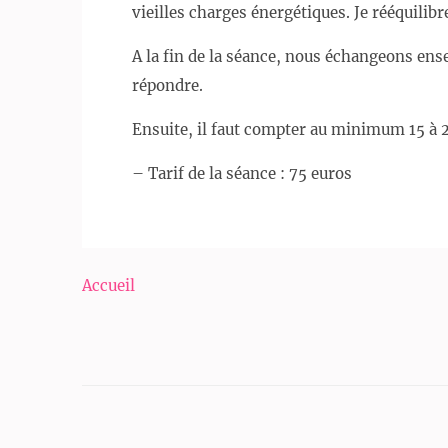
vieilles charges énergétiques. Je rééquilibr
A la fin de la séance, nous échangeons ense
répondre.
Ensuite, il faut compter au minimum 15 à 21
– Tarif de la séance : 75 euros
Navigation
Accueil
de
l’article