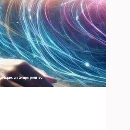
gétique
,
un temps pour soi