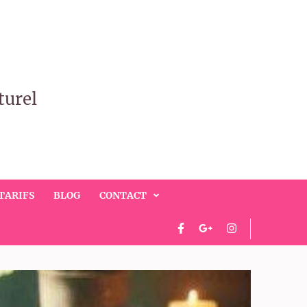
turel
TARIFS
BLOG
CONTACT