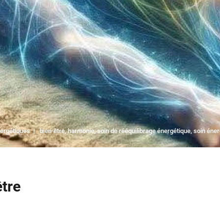
ergétiques
bien-être
,
harmonie
,
soin de rééquilibrage énergétique
,
soin éner
tre