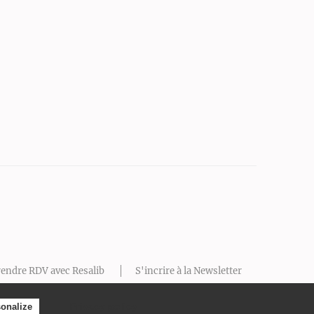
endre RDV avec Resalib
S'incrire à la Newsletter
Prendre RDV
Privacy policy
onalize