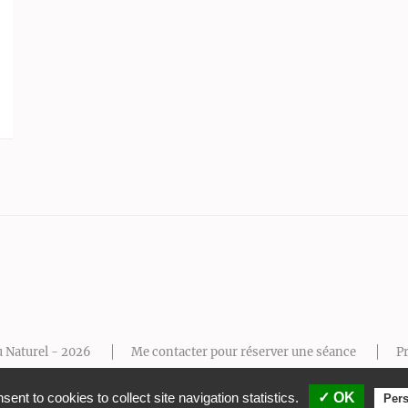
u Naturel - 2026
Me contacter pour réserver une séance
Pr
Mentions légales
Thème Wordpress Feminine Pink
ent to cookies to collect site navigation statistics.
✓ OK
Pers