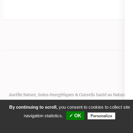
Aurélie Nature, Soins énergétiques & Conseils Santé au Naturel -
2026
Me contacter pour réserver une séance
Prendre
By continuing to scroll,
you consent to cookies to collect site
RDV avec Resalib
S'incrire à la Newsletter
Mentions
navigation statistics.
✓ OK
Personalize
légales
Thème Wordpress Feminine Pink
Prendre RDV
Privacy policy