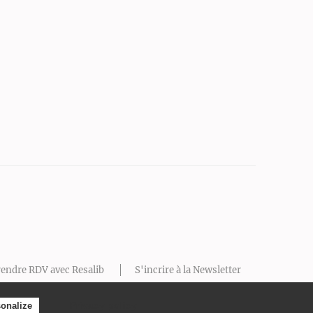
endre RDV avec Resalib
S'incrire à la Newsletter
Prendre RDV
Privacy policy
onalize