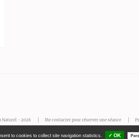
u Naturel - 2026
Me contacter pour réserver une séance
Pr
Mentions légales
Thème Wordpress Feminine Pink
ent to cookies to collect site navigation statistics.
✓ OK
Pers