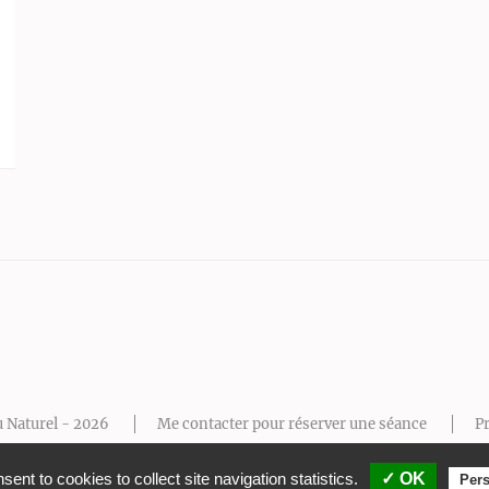
u Naturel - 2026
Me contacter pour réserver une séance
Pr
Mentions légales
Thème Wordpress Feminine Pink
ent to cookies to collect site navigation statistics.
✓ OK
Pers