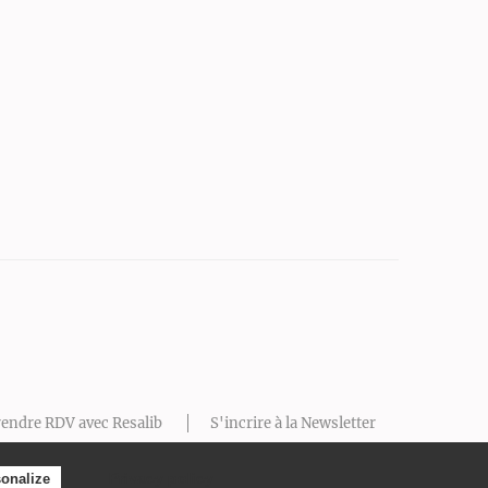
endre RDV avec Resalib
S'incrire à la Newsletter
Prendre RDV
Privacy policy
onalize