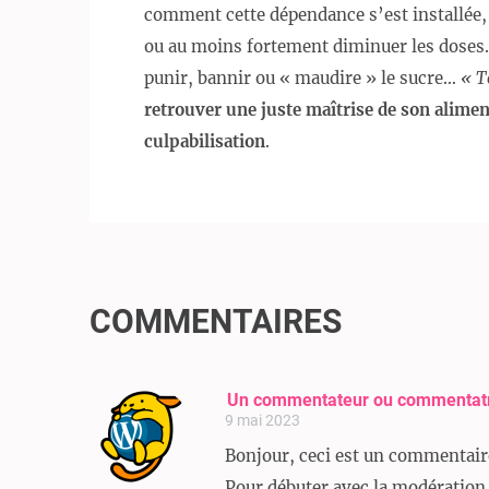
comment cette dépendance s’est installée,
ou au moins fortement diminuer les doses. 
punir, bannir ou « maudire » le sucre…
« T
retrouver une juste maîtrise de son alimen
culpabilisation
.
Navigation
de
COMMENTAIRES
l’article
Un commentateur ou commentat
9 mai 2023
Bonjour, ceci est un commentair
Pour débuter avec la modération,